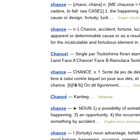
chance
— [chans, chäns] n. [ME chaunce < OF
cadere, to fall: see CASE1] 1. the happening
cause or design; fortuity; luck …
English World 
chance
— n 1 Chance, accident, fortune, lu
apparent or determinable cause or as a resul
for the incalculable and fortuitous element
Chance!
— Single par Tsukishima Kirari star
Land Face A Chance! Face B Ramutara Sor
chance
— CHANCE. s. f. Sorte de jeu de dés.
livre à celui contre lequel on joue aux dés, 
chance. [b]f♛/b] On dit figurément,… …
Dict
Chancé
— Kantieg …
Wikipedia
chance
— ► NOUN 1) a possibility of someth
happening. 3) an opportunity. 4) the occurr
something by accident …
English terms dictionar
chance
— I (fortuity) noun advantage, befall
good fortune, happening, occasion, opening, 