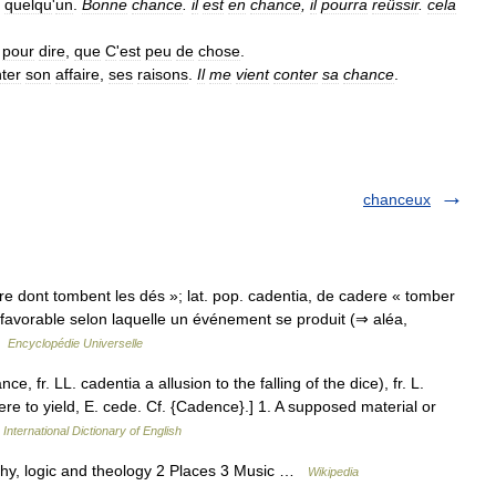
quelqu
'
un
.
Bonne
chance
.
il
est
en
chance
,
il
pourra
reüssir
.
cela
pour
dire
,
que
C
'
est
peu
de
chose
.
ter
son
affaire
,
ses
raisons
.
Il
me
vient
conter
sa
chance
.
chanceux
ière dont tombent les dés »; lat. pop. cadentia, de cadere « tomber
éfavorable selon laquelle un événement se produit (⇒ aléa,
 …
Encyclopédie Universelle
e, fr. LL. cadentia a allusion to the falling of the dice), fr. L.
cedere to yield, E. cede. Cf. {Cadence}.] 1. A supposed material or
International Dictionary of English
phy, logic and theology 2 Places 3 Music …
Wikipedia