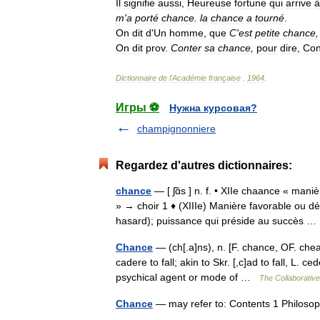
Il
signifie
aussi
,
Heureuse
fortune
qui
arrive
à
m
'
a
porté
chance
.
la
chance
a
tourné
.
On
dit
d
'
Un
homme
,
que
C
'
est
petite
chance
,
On
dit
prov
.
Conter
sa
chance
,
pour
dire
,
Con
Dictionnaire
de
l
'
Académie
française
.
1964
.
Игры ⚽
Нужна курсовая?
champignonniere
Regardez d'autres dictionnaires:
chance
— [ ʃɑ̃s ] n. f. • XIIe chaance « man
» → choir 1 ♦ (XIIIe) Manière favorable ou d
hasard); puissance qui préside au succès
Chance
— (ch[.a]ns), n. [F. chance, OF. cheanc
cadere to fall; akin to Skr. [,c]ad to fall, L. 
psychical agent or mode of …
The Collaborative 
Chance
— may refer to: Contents 1 Philoso