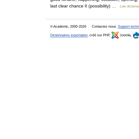
last clear chance II (possibility) …
Law dictiona
© Academic, 2000-2026
Contactez-nous:
Support techn
Dictionnaires exportation
, créé sur PHP,
Joomla,