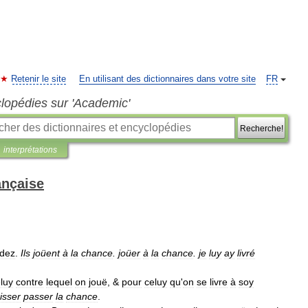
Retenir le site
En utilisant des dictionnaires dans votre site
FR
clopédies sur 'Academic'
Recherche!
interprétations
ançaise
dez
.
Ils
joüent
à
la
chance
.
joüer
à
la
chance
.
je
luy
ay
livré
luy
contre
lequel
on
jouë
, &
pour
celuy
qu
'
on
se
livre
à
soy
aisser
passer
la
chance
.