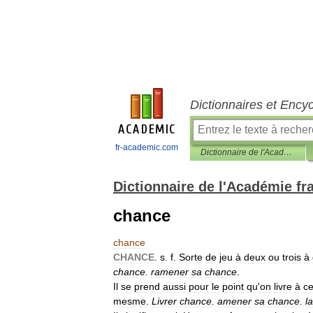
Dictionnaires et Ency
fr-academic.com
Dictionnaire de l'Académie française
Dictionnaire de l'Académie fr
chance
chance
CHANCE
.
s
.
f
.
Sorte
de
jeu
à
deux
ou
trois
à
chance
.
ramener
sa
chance
.
Il
se
prend
aussi
pour
le
point
qu
'
on
livre
à
ce
mesme
.
Livrer
chance
.
amener
sa
chance
.
l