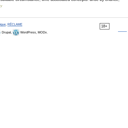
ry
ique
,
RÉCLAME
18+
Drupal,
WordPress, MODx.