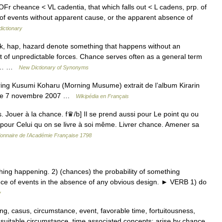
r cheance < VL cadentia, that which falls out < L cadens, prp. of
 of events without apparent cause, or the apparent absence of
dictionary
ck, hap, hazard denote something that happens without an
t of unpredictable forces. Chance serves often as a general term
 in… …
New Dictionary of Synonyms
ring Kusumi Koharu (Morning Musume) extrait de l’album Kirarin
tie 7 novembre 2007 …
Wikipédia en Français
 Jouer à la chance. f♛/b] Il se prend aussi pour Le point qu ou
et pour Celui qu on se livre à soi même. Livrer chance. Amener sa
ionnaire de l'Académie Française 1798
ing happening. 2) (chances) the probability of something
ence of events in the absence of any obvious design. ► VERB 1) do
y
ing, casus, circumstance, event, favorable time, fortuitousness,
suitable circumstance, time associated concepts: arise by chance,